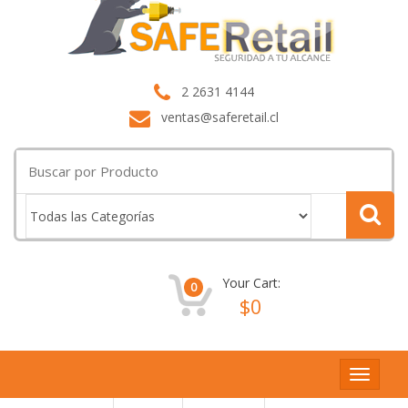
2 2631 4144
ventas@saferetail.cl
Buscar
por:
Your Cart:
0
$
0
Toggle
navigat