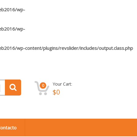
web2016/wp-
web2016/wp-
eb2016/wp-content/plugins/revslider/includes/output.class.php
Your Cart:
0
$
0
ontacto