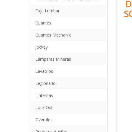
D
S
Faja Lumbar
Guantes
Guantes Mechanix
Jockey
Lámparas Mineras
Lavaojos
Legionario
Linternas
Lock Out
Overoles
Primeros Auxilios