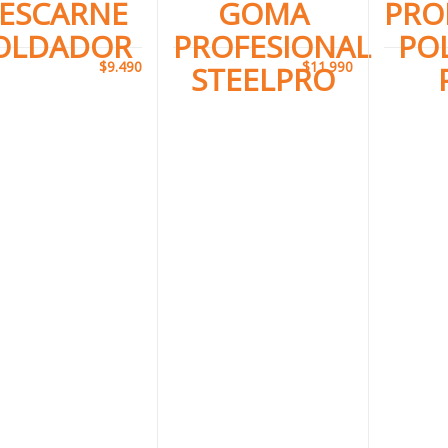
ESCARNE
GOMA
PRO
OLDADOR
PROFESIONAL
PO
$
9.490
$
11.990
STEELPRO