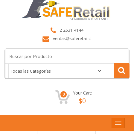
2 2631 4144
ventas@saferetail.cl
Buscar
por:
Your Cart:
0
$
0
Toggle
navigat